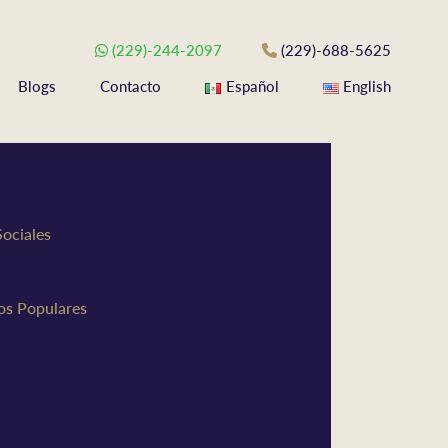
(229)-244-2097
(229)-688-5625
Blogs
Contacto
Español
English
Sociales
los Populares